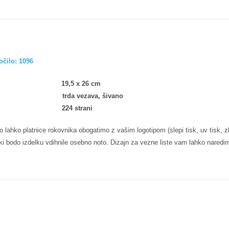
očilo: 1096
rmat:
19,5 x 26 cm
zava:
trda vezava, šivano
seg:
224 strani
o lahko platnice rokovnika obogatimo z vašim logotipom (slepi tisk, uv tisk, z
 ki bodo izdelku vdihnile osebno noto. Dizajn za vezne liste vam lahko naredim