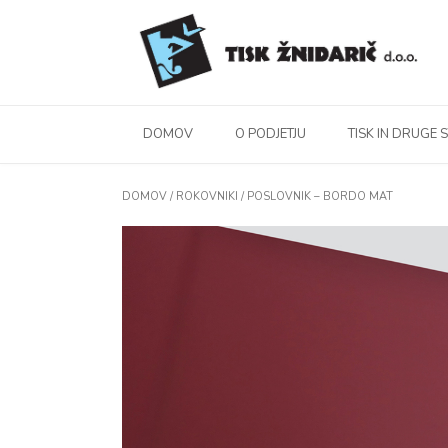
DOMOV
O PODJETJU
TISK IN DRUGE 
DOMOV
/
ROKOVNIKI
/ POSLOVNIK – BORDO MAT