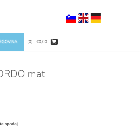
TRGOVINA
(0)
- €0,00
BORDO mat
te spodaj.