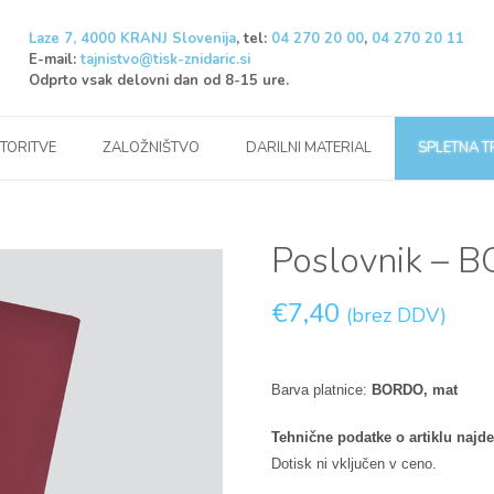
Laze 7, 4000 KRANJ Slovenija
, tel:
04 270 20 00
,
04 270 20 11
E-mail:
tajnistvo@tisk-znidaric.si
Odprto vsak delovni dan od 8-15 ure.
STORITVE
ZALOŽNIŠTVO
DARILNI MATERIAL
SPLETNA 
Poslovnik – 
€
7,40
(brez DDV)
Barva platnice:
BORDO, mat
Tehnične podatke o artiklu najde
Dotisk ni vključen v ceno.