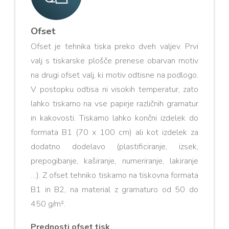
Ofset
Ofset je tehnika tiska preko dveh valjev. Prvi
valj s tiskarske plošče prenese obarvan motiv
na drugi ofset valj, ki motiv odtisne na podlogo.
V postopku odtisa ni visokih temperatur, zato
lahko tiskamo na vse papirje različnih gramatur
in kakovosti. Tiskamo lahko končni izdelek do
formata B1 (70 x 100 cm) ali kot izdelek za
dodatno dodelavo (plastificiranje, izsek,
prepogibanje, kaširanje, numeriranje, lakiranje
…). Z ofset tehniko tiskamo na tiskovna formata
B1 in B2, na material z gramaturo od 50 do
450 g/m².
Prednosti ofset tisk