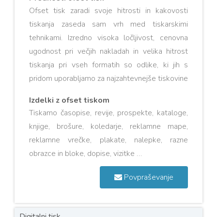
Ofset tisk zaradi svoje hitrosti in kakovosti
tiskanja zaseda sam vrh med tiskarskimi
tehnikami. Izredno visoka ločljivost, cenovna
ugodnost pri večjih nakladah in velika hitrost
tiskanja pri vseh formatih so odlike, ki jih s
pridom uporabljamo za najzahtevnejše tiskovine
Izdelki z ofset tiskom
Tiskamo časopise, revije, prospekte, kataloge,
knjige, brošure, koledarje, reklamne mape,
reklamne vrečke, plakate, nalepke, razne
obrazce in bloke, dopise, vizitke …
Povpraševanje
Digitalni tisk