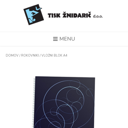
MENU
DOMOV
/
ROKOVNIKI
/ VLOŽNI BLOK A4