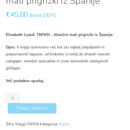
mali prigrizki iz Španije
€
45,00
(brez DDV)
Elisabeth Luard: TAPASI – klasični mali prigrizki iz Španije
Opis:
V knjigi razkrivamo več kot sto najbolj priljubljenih in
prepoznavnih tapasov, od kroketov in tortilj do drobnih mesnih
zalogajev, morskih specialitet in vrste domiselnih zelenjavnih
grižljajev.
Več podatkov spodaj.
Dodaj v košarico
Šifra:
Knjiga TAPASI
Kategorija:
Knjige