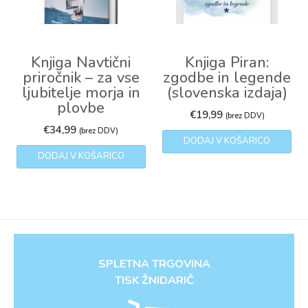
Knjiga Navtični
Knjiga Piran:
priročnik – za vse
zgodbe in legende
ljubitelje morja in
(slovenska izdaja)
plovbe
€
19,99
(brez DDV)
€
34,99
(brez DDV)
DODAJ V KOŠARICO
DODAJ V KOŠARICO
SPLETNA TRGOVINA
TISK ŽNIDARIČ