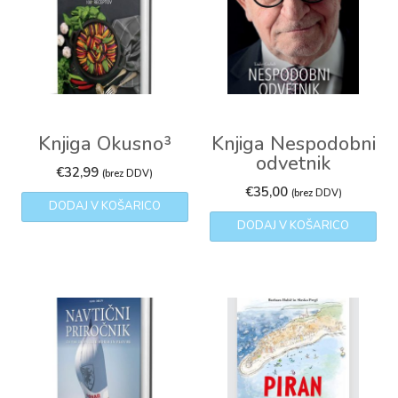
Knjiga Okusno³
Knjiga Nespodobni
odvetnik
€
32,99
(brez DDV)
€
35,00
(brez DDV)
DODAJ V KOŠARICO
DODAJ V KOŠARICO