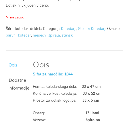
Dotisk ni vključen v ceno.
Ni na zalogi
Šifra:
koledar-dekleta
Kategoriji:
Koledarji
,
Stenski Koledarji
Oznake:
barvni
,
koledar
,
mesečni
,
špirala
,
stenski
Opis
Opis
Šifra za naročilo: 1044
Dodatne
Format koledarskega dela:
33 x 47 cm
informacije
Končna velikost koledarja:
33 x 52 cm
Prostor za dotisk logotipa:
33 x 5 cm
Obseg:
13 listni
Vezava:
špiralna