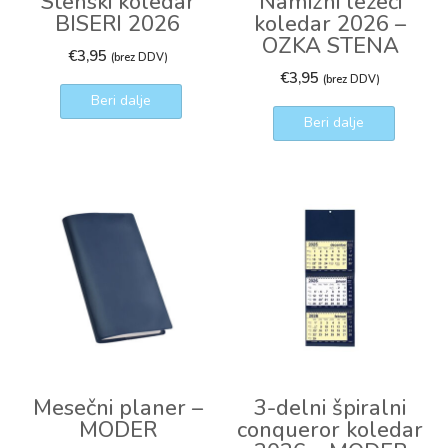
Stenski koledar
Namizni ležeči
BISERI 2026
koledar 2026 –
OZKA STENA
€
3,95
(brez DDV)
€
3,95
(brez DDV)
Beri dalje
Beri dalje
Mesečni planer –
3-delni špiralni
MODER
conqueror koledar