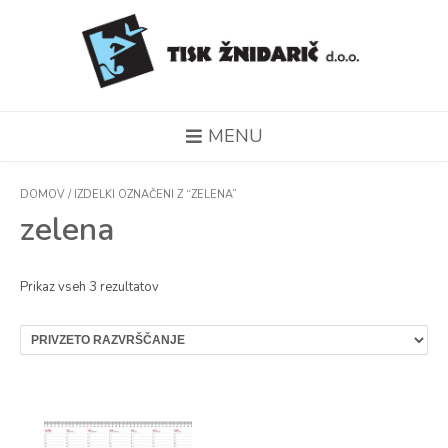
MENU
DOMOV
/ IZDELKI OZNAČENI Z “ZELENA”
zelena
Prikaz vseh 3 rezultatov