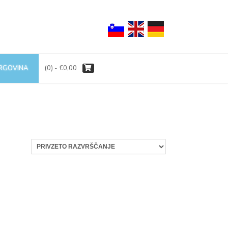
TRGOVINA
(0)
- €0,00