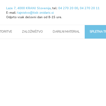
Laze 7, 4000 KRANJ Slovenija
, tel:
04 270 20 00
,
04 270 20 11
E-mail:
tajnistvo@tisk-znidaric.si
Odprto vsak delovni dan od 8-15 ure.
STORITVE
ZALOŽNIŠTVO
DARILNI MATERIAL
SPLETNA 