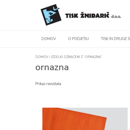
DOMOV
O PODJETJU
TISK IN DRUGE 
DOMOV
/ IZDELKI OZNAČENI Z “ORNAZNA”
ornazna
Prikaz rezultata